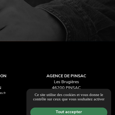
DON
AGENCE DE PINSAC
Les Brugières
N
46200 PINSAC
s.fr
contact46@foissacfermetures.fr
Ce site utilise des cookies et vous donne le
05 65 41 11 37
contrôle sur ceux que vous souhaitez activer
place
ITINÉRAIRE
Tout accepter