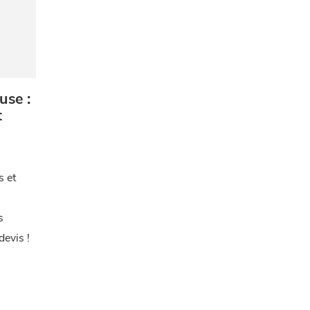
use :
t
à
s et
s
evis !