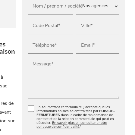
Nom / prénom / société*
Code Postal*
Ville*
es
Téléphone*
Email*
aison
Message*
 à
ssac
ures de
En soumettant ce formulaire, j'accepte que les
informations saisies soient traitées par
FOISSAC
 avant
FERMETURES
dans le cadre de ma demande de
contact et de la relation commerciale qui peut en
tion sur
découler.
En savoir plus en consultant notre
politique de confidentialité.
*
n