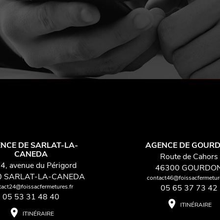
NCE DE SARLAT-LA-
AGENCE DE GOUR
CANEDA
Route de Cahors
4, avenue du Périgord
46300 GOURDO
0 SARLAT-LA-CANEDA
contact46@foissacfermeture
tact24@foissacfermetures.fr
05 65 37 73 42
05 53 31 48 40
place
ITINÉRAIRE
place
ITINÉRAIRE