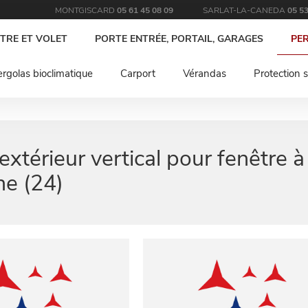
MONTGISCARD
05 61 45 08 09
SARLAT-LA-CANEDA
05 53
TRE ET VOLET
PORTE ENTRÉE, PORTAIL, GARAGES
PE
rgolas bioclimatique
Carport
Vérandas
Protection s
 extérieur vertical pour fenêtre à
e (24)