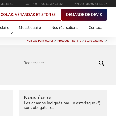
 31 48 40
GOURDON
05 65 37 73 42
PINSAC
05 65 41 11 37
RGOLAS, VÉRANDAS ET STORES
DEMANDE DE DEVIS
olaire
Moustiquaire
Nos réalisations
Contact
Foissac Fermetures
>
Protection solaire
>
Store extérieur
>
Rechercher
Nous écrire
Les champs indiqués par un astérisque (*)
sont obligatoires