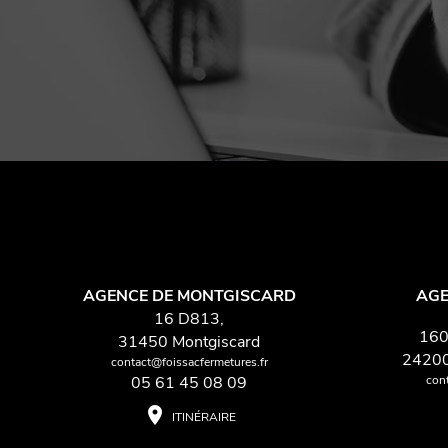
AGENCE DE MONTGISCARD
AGE
16 D813,
160
31450 Montgiscard
2420
contact@foissacfermetures.fr
con
05 61 45 08 09
place
ITINÉRAIRE