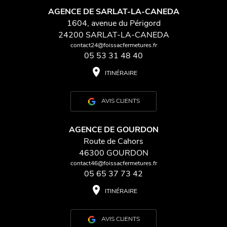
AGENCE DE SARLAT-LA-CANEDA
1604, avenue du Périgord
24200 SARLAT-LA-CANEDA
contact24@foissacfermetures.fr
05 53 31 48 40
place
ITINÉRAIRE
AVIS CLIENTS
AGENCE DE GOURDON
Route de Cahors
46300 GOURDON
contact46@foissacfermetures.fr
05 65 37 73 42
place
ITINÉRAIRE
AVIS CLIENTS