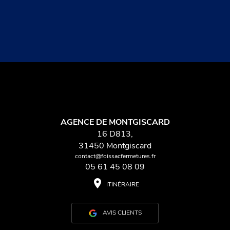
AGENCE DE MONTGISCARD
16 D813,
31450 Montgiscard
contact@foissacfermetures.fr
05 61 45 08 09
place
ITINÉRAIRE
AVIS CLIENTS