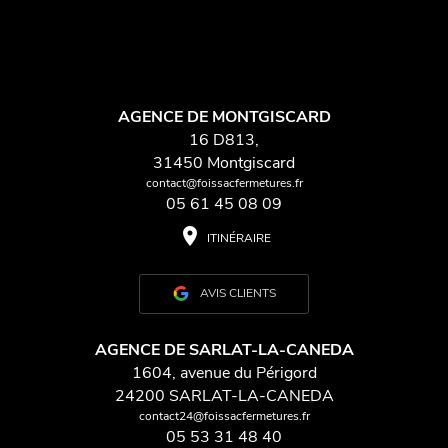
AGENCE DE MONTGISCARD
16 D813,
31450 Montgiscard
contact@foissacfermetures.fr
05 61 45 08 09
place
ITINÉRAIRE
AVIS CLIENTS
AGENCE DE SARLAT-LA-CANEDA
1604, avenue du Périgord
24200 SARLAT-LA-CANEDA
contact24@foissacfermetures.fr
05 53 31 48 40