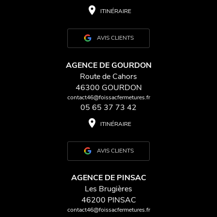
place
ITINÉRAIRE
AVIS CLIENTS
AGENCE DE GOURDON
Route de Cahors
46300 GOURDON
contact46@foissacfermetures.fr
05 65 37 73 42
place
ITINÉRAIRE
AVIS CLIENTS
AGENCE DE PINSAC
Les Brugières
46200 PINSAC
contact46@foissacfermetures.fr