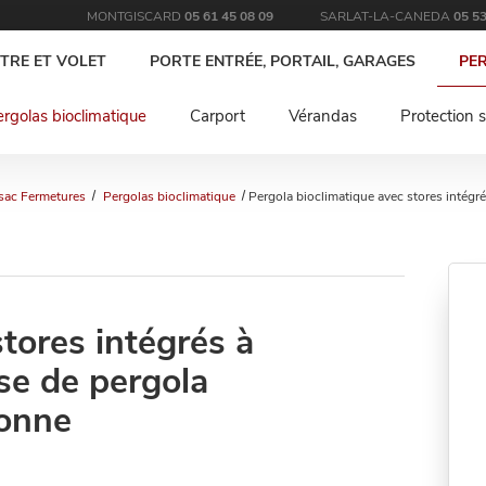
MONTGISCARD
05 61 45 08 09
SARLAT-LA-CANEDA
05 53
TRE ET VOLET
PORTE ENTRÉE, PORTAIL, GARAGES
PE
rgolas bioclimatique
Carport
Vérandas
Protection s
sac Fermetures
Pergolas bioclimatique
Pergola bioclimatique avec stores intégr
tores intégrés à
se de pergola
ronne