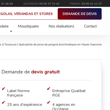
 31 48 40
GOURDON
05 65 37 73 42
PINSAC
05 65 41 11 37
RGOLAS, VÉRANDAS ET STORES
DEMANDE DE DEVIS
olaire
Moustiquaire
Nos réalisations
Contact
és à Toulouse | Spécialiste de pose de pergola bioclimatique en Haute-Garonne
Demande de
devis gratuit
Label Norme
Entreprise Qualibat
française
RGE
25 ans d'expérience
4 agences en
Occitanie