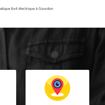
atique 6x4 électrique à Gourdon