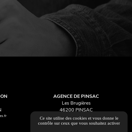
DON
AGENCE DE PINSAC
Les Brugières
N
46200 PINSAC
s.fr
contact46@foissacfermetures.fr
Ce site utilise des cookies et vous donne le
05 65 41 11 37
contrôle sur ceux que vous souhaitez activer
place