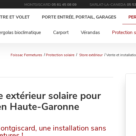
MONTGISCARD
05 61 45 08 09
SARLAT-LA-CANEDA
05 53
TRE ET VOLET
PORTE ENTRÉE, PORTAIL, GARAGES
PE
rgolas bioclimatique
Carport
Vérandas
Protection s
Foissac Fermetures
Protection solaire
Store extérieur
Vente et installat
e extérieur solaire pour
 en Haute-Garonne
Montgiscard, une installation sans