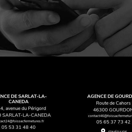
NCE DE SARLAT-LA-
AGENCE DE GOUR
CANEDA
Route de Cahors
4, avenue du Périgord
46300 GOURDO
0 SARLAT-LA-CANEDA
contact46@foissacfermeture
tact24@foissacfermetures.fr
05 65 37 73 42
05 53 31 48 40
place