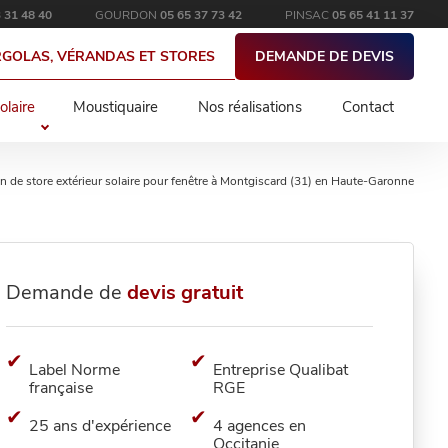
 31 48 40
GOURDON
05 65 37 73 42
PINSAC
05 65 41 11 37
RGOLAS, VÉRANDAS ET STORES
DEMANDE DE DEVIS
olaire
Moustiquaire
Nos réalisations
Contact
ion de store extérieur solaire pour fenêtre à Montgiscard (31) en Haute-Garonne
Demande de
devis gratuit
Label Norme
Entreprise Qualibat
française
RGE
25 ans d'expérience
4 agences en
Occitanie