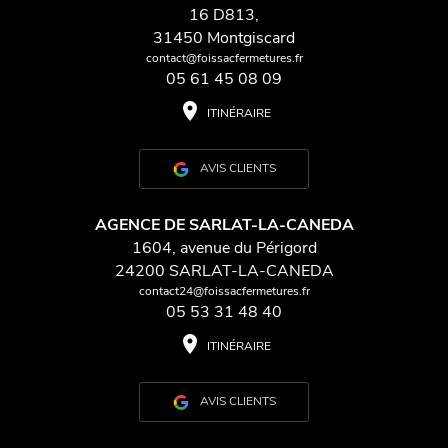
16 D813,
31450 Montgiscard
contact@foissacfermetures.fr
05 61 45 08 09
place
ITINÉRAIRE
AVIS CLIENTS
AGENCE DE SARLAT-LA-CANEDA
1604, avenue du Périgord
24200 SARLAT-LA-CANEDA
contact24@foissacfermetures.fr
05 53 31 48 40
place
ITINÉRAIRE
AVIS CLIENTS