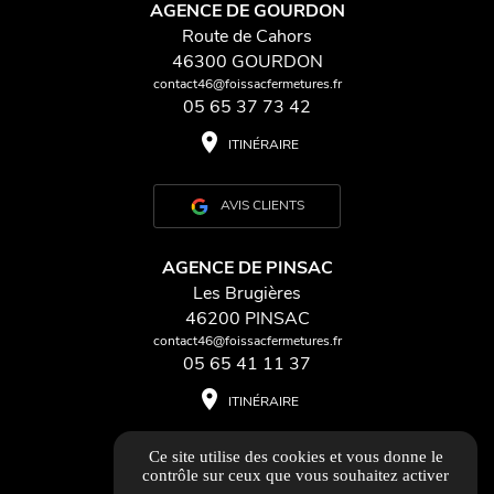
AGENCE DE GOURDON
Route de Cahors
46300 GOURDON
contact46@foissacfermetures.fr
05 65 37 73 42
place
ITINÉRAIRE
AVIS CLIENTS
AGENCE DE PINSAC
Les Brugières
46200 PINSAC
contact46@foissacfermetures.fr
05 65 41 11 37
place
ITINÉRAIRE
Ce site utilise des cookies et vous donne le
AVIS CLIENTS
contrôle sur ceux que vous souhaitez activer