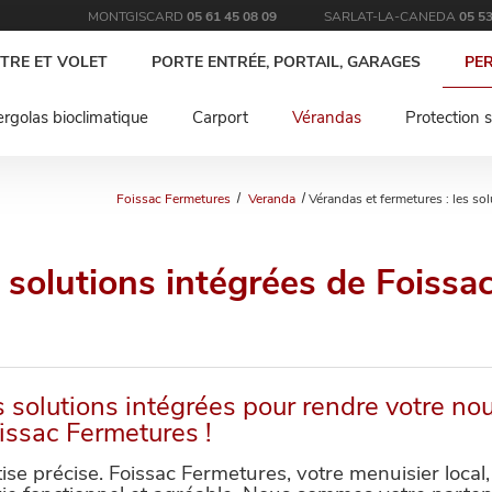
MONTGISCARD
05 61 45 08 09
SARLAT-LA-CANEDA
05 53
TRE ET VOLET
PORTE ENTRÉE, PORTAIL, GARAGES
PE
rgolas bioclimatique
Carport
Vérandas
Protection s
Foissac Fermetures
Veranda
Vérandas et fermetures : les so
s solutions intégrées de Foissa
solutions intégrées pour rendre votre nou
issac Fermetures !
ise précise. Foissac Fermetures, votre menuisier loca