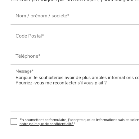
Les champs indiqués par un astérisque (*) sont obligatoire
Nom / prénom / société*
Code Postal*
Téléphone*
Message*
En soumettant ce formulaire, j'accepte que les informations saisies soien
notre politique de confidentialité.
*