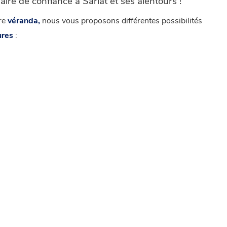
re de confiance à Sarlat et ses alentours !
tre
véranda,
nous vous proposons différentes possibilités
ures
: