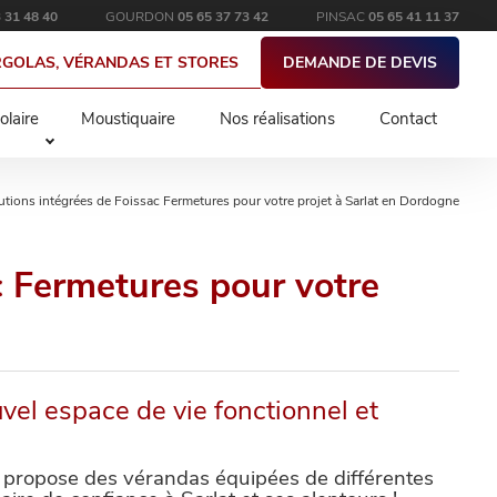
 31 48 40
GOURDON
05 65 37 73 42
PINSAC
05 65 41 11 37
RGOLAS, VÉRANDAS ET STORES
DEMANDE DE DEVIS
olaire
Moustiquaire
Nos réalisations
Contact
lutions intégrées de Foissac Fermetures pour votre projet à Sarlat en Dordogne
c Fermetures pour votre
vel espace de vie fonctionnel et
l, propose des vérandas équipées de différentes