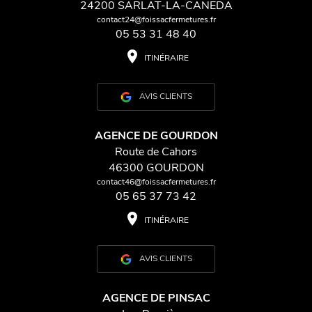
24200 SARLAT-LA-CANEDA
contact24@foissacfermetures.fr
05 53 31 48 40
place
ITINÉRAIRE
AVIS CLIENTS
AGENCE DE GOURDON
Route de Cahors
46300 GOURDON
contact46@foissacfermetures.fr
05 65 37 73 42
place
ITINÉRAIRE
AVIS CLIENTS
AGENCE DE PINSAC