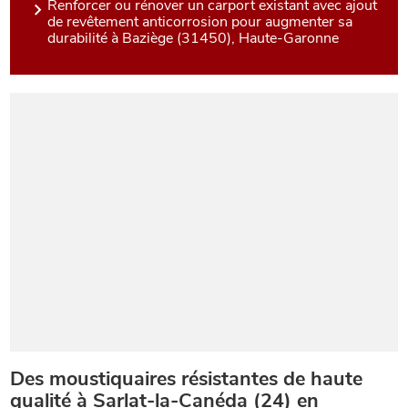
Renforcer ou rénover un carport existant avec ajout
de revêtement anticorrosion pour augmenter sa
durabilité à Baziège (31450), Haute-Garonne
Des moustiquaires résistantes de haute
qualité à Sarlat-la-Canéda (24) en