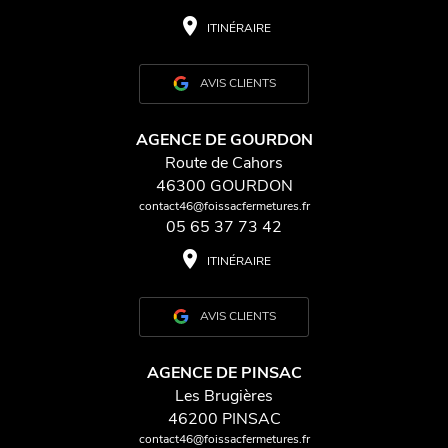
place
ITINÉRAIRE
AVIS CLIENTS
AGENCE DE GOURDON
Route de Cahors
46300 GOURDON
contact46@foissacfermetures.fr
05 65 37 73 42
place
ITINÉRAIRE
AVIS CLIENTS
AGENCE DE PINSAC
Les Brugières
46200 PINSAC
contact46@foissacfermetures.fr