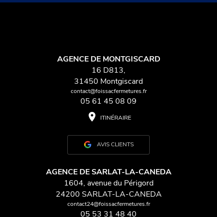
AGENCE DE MONTGISCARD
16 D813,
31450 Montgiscard
contact@foissacfermetures.fr
05 61 45 08 09
place
ITINÉRAIRE
AVIS CLIENTS
AGENCE DE SARLAT-LA-CANEDA
1604, avenue du Périgord
24200 SARLAT-LA-CANEDA
contact24@foissacfermetures.fr
05 53 31 48 40