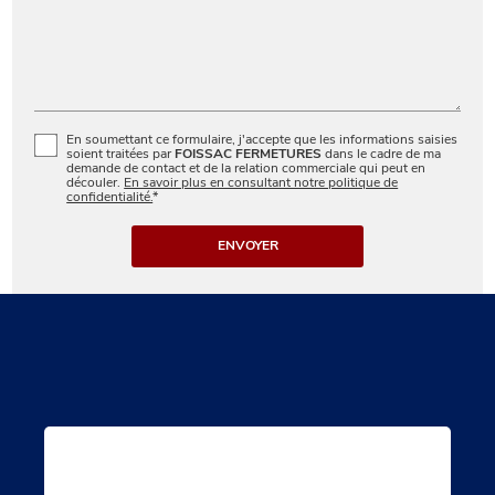
En soumettant ce formulaire, j'accepte que les informations saisies
soient traitées par
FOISSAC FERMETURES
dans le cadre de ma
demande de contact et de la relation commerciale qui peut en
découler.
En savoir plus en consultant notre politique de
confidentialité.
*